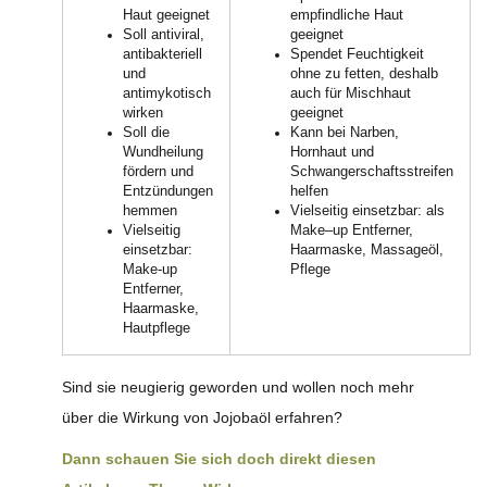
Haut geeignet
empfindliche Haut
Soll antiviral,
geeignet
antibakteriell
Spendet Feuchtigkeit
und
ohne zu fetten, deshalb
antimykotisch
auch für Mischhaut
wirken
geeignet
Soll die
Kann bei Narben,
Wundheilung
Hornhaut und
fördern und
Schwangerschaftsstreifen
Entzündungen
helfen
hemmen
Vielseitig einsetzbar: als
Vielseitig
Make–up Entferner,
einsetzbar:
Haarmaske, Massageöl,
Make-up
Pflege
Entferner,
Haarmaske,
Hautpflege
Sind sie neugierig geworden und wollen noch mehr
über die Wirkung von Jojobaöl erfahren?
Dann schauen Sie sich doch direkt diesen